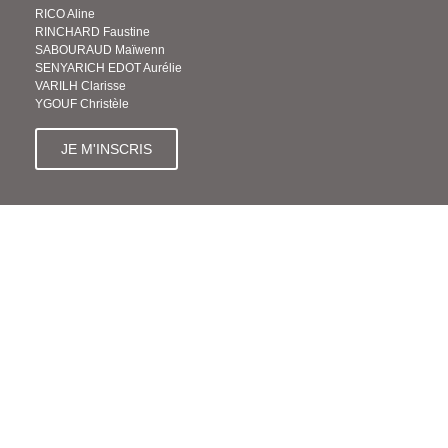
RICO Aline
RINCHARD Faustine
SABOURAUD Maïwenn
SENYARICH EDOT Aurélie
VARILH Clarisse
YGOUF Christèle
JE M'INSCRIS