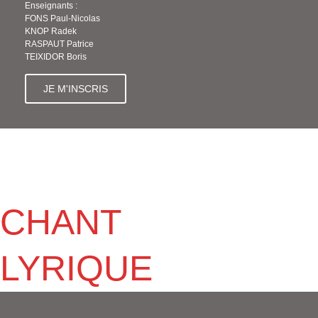
Enseignants :
FONS Paul-Nicolas
KNOP Radek
RASPAUT Patrice
TEIXIDOR Boris
JE M'INSCRIS
CHANT
LYRIQUE