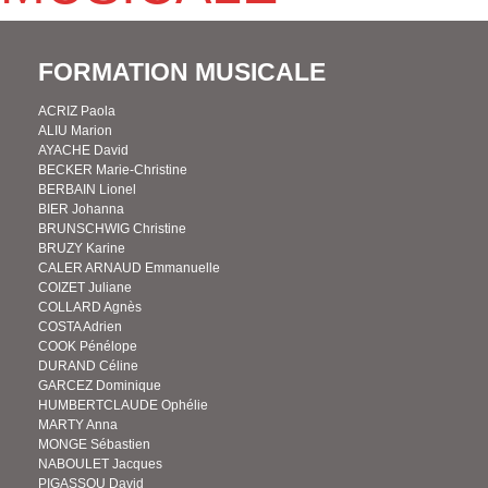
FORMATION MUSICALE
ACRIZ Paola
ALIU Marion
AYACHE David
BECKER Marie-Christine
BERBAIN Lionel
BIER Johanna
BRUNSCHWIG Christine
BRUZY Karine
CALER ARNAUD Emmanuelle
COIZET Juliane
COLLARD Agnès
COSTA Adrien
COOK Pénélope
DURAND Céline
GARCEZ Dominique
HUMBERTCLAUDE Ophélie
MARTY Anna
MONGE Sébastien
NABOULET Jacques
PIGASSOU David